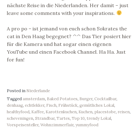
nächste Reise in die Niederlanden. Her damit – just
leave some comments with your inspirations.
A pro po – ist jemand von euch schon Sokrates the
cat in Den Haag begegnet? ^^ Das Tier posiert hier
für die Kamera und hat sogar einen eigenen
YouTube und einen Facebook Channel. Ha Ha. Just
for fun!
Posted in
Niederlande
Tagged
amsterdam
,
Baked Potatoes
,
Burger
,
Cocktailbar
,
denhaag
,
echtlekker
,
Fisch
,
Frühstück
,
gemütliches Lokal
,
healthyfood
,
Kaffee
,
Karottenkuchen
,
Kuchen
,
placestobe
,
reisen
,
scheveningen
,
Strandbar
,
Tartes
,
Top 10
,
trendy Lokal
,
Vorspeisenteller
,
Wohnzimmerflair
,
yummyfood