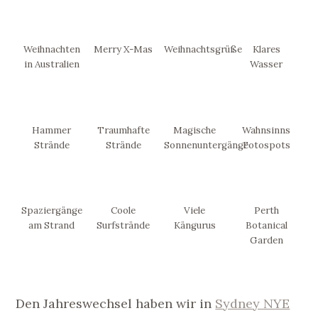
Weihnachten
Merry X-Mas
Weihnachtsgrüße
Klares
in Australien
Wasser
Hammer
Traumhafte
Magische
Wahnsinns
Strände
Strände
Sonnenuntergänge
Fotospots
Spaziergänge
Coole
Viele
Perth
am Strand
Surfstrände
Kängurus
Botanical
Garden
Den Jahreswechsel haben wir in
Sydney NYE